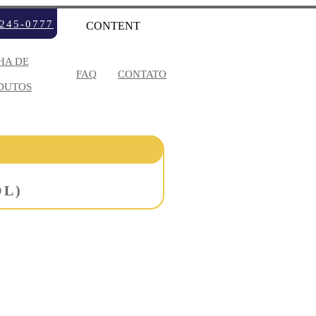
3245-0777
CONTENT
HA DE
FAQ
CONTATO
DUTOS
V
W
X
Y
OL)
S
TES
CÓLICOS
ONETOS
S