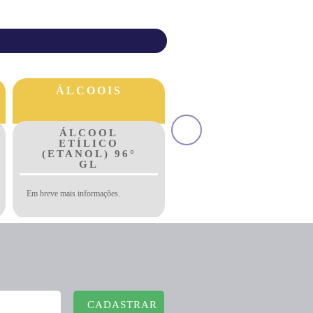
TENSOATIVOS
CARBONATOS
ANIÔNICOS
CARBONATO
DIOCTIL
DE CÁLCIO
SULFOSUCCINATO
EXTRA-LEVE
DE SÓDIO 75
N° CAS: 471-34-1
Este produto é uma mistura.
CADASTRAR