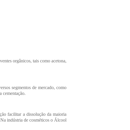
RAIS
NTES
OS
O DE
UENTES
lventes orgânicos, tais como acetona,
iversos segmentos de mercado, como
a a cementação.
ção facilitar a dissolução da maioria
. Na indústria de cosméticos o Álcool