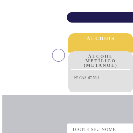
ÁLCOOIS
ÁLCOOIS
ÁLCOOL
ÁLCOOL
METÍLICO
ETÍLICO 96
(METANOL)
EXTRA FINO
REFINADO
N° CAS: 67-56-1
N° CAS: 64-17-5