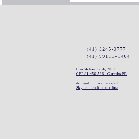
(41) 3245-0777
(41) 99111–1404
Rua Stefano Soik, 20 - CIC
CEP 81.450-586 - Curitiba PR
dipa@dipaquimica.com.br
Skype: atendimento.dipa