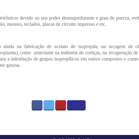
eletrônicos devido ao seu poder desengordurante e grau de pureza, ev
s, mouses, teclados, placas de circuito impresso e etc.
do ainda na fabricação de acetato de isopropila, na secagem de ob
noplastia), como umectante na indústria de cortiças, na recuperação de 
para a introdução de grupos isopropílicos em outros compostos e como
ase gasosa.
FACEBOOK
TWITTER
PINTEREST
IMPR