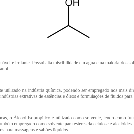
HIDRÓXIDOS
HIPOCLORITOS
ÓLEOS MINE
ÓLEOS VEGETAIS
ORGANOCLORADOS
OUTROS
ÓXIDOS
PERÓXIDOS
PLASTIFICA
POLÍMEROS
QUATERNÁRIO DE
RESINAS
ESPESSANTES
AMÔNIO
SAIS
SILICATOS
SILICONES
SULFATOS
SULFITOS
SURFACTANTE
TENSOATIV
ANFOTÉRICO
ANIÔNICOS
TENSOATIVOS NÃO
TERPENOS
TRATAMENT
IÔNICOS
ÁGUA E EFL
mável e irritante. Possui alta miscibilidade em água e na maioria dos so
tanol.
te utilizado na indústria química, podendo ser empregado nos mais d
, indústrias extrativas de essências e óleos e formulações de fluidos par
lacas, o Álcool Isopropílico é utilizado como solvente, tendo como fun
É também empregado como solvente para ésteres da celulose e alcalóides
os para massagens e sabões líquidos.