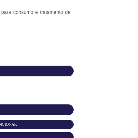
RAIS
as para consumo e tratamento de
NTES
OS
IMIR
O DE
UENTES
ICIONAR