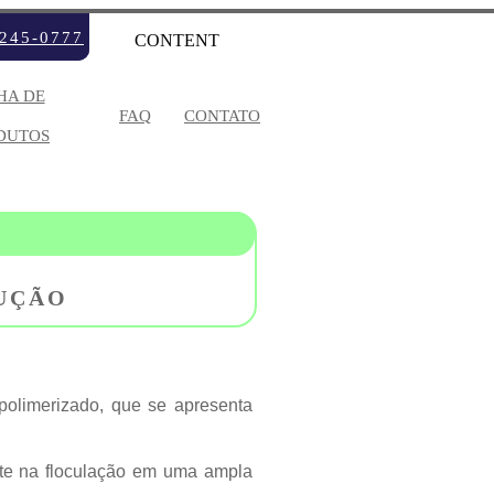
3245-0777
CONTENT
HA DE
FAQ
CONTATO
DUTOS
V
W
X
Y
LUÇÃO
S
TES
 polimerizado, que se apresenta
CÓLICOS
ONETOS
ente na floculação em uma ampla
S