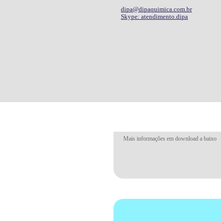
dipa@dipaquimica.com.br
Skype: atendimento.dipa
N° CAS: 10035-04-8
Mais informações em download a baixo