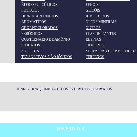
ÉTERES GLICÓLICOS
FENÓIS
FOSFATOS
GLICÓIS
HIDROCARBONETOS
HIDRÓXIDOS
AROMÁTICOS
ÓLEOS MINERAIS
ORGANOCLORADOS
OUTROS
PERÓXIDOS
PLASTIFICANTES
QUATERNÁRIO DE AMÔNIO
RESINAS
SILICATOS
SILICONES
SULFITOS
SURFACTANTE ANFOTÉRICO
CLORETOS
TENSOATIVOS NÃO IÔNICOS
TERPENOS
CLORETO DE COBRE SOLUÇÃO 12 - 14%
© 2026 - DIPA QUÍMICA - TODOS OS DIREITOS RESERVADOS
RESINAS