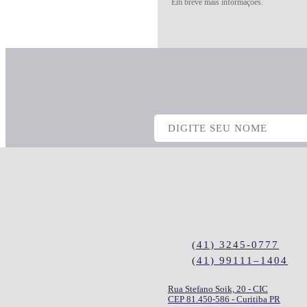
Em breve mais informações.
N° CAS: 7705-08-0
(41) 3245-0777
(41) 99111–1404
Rua Stefano Soik, 20 - CIC
CEP 81.450-586 - Curitiba PR