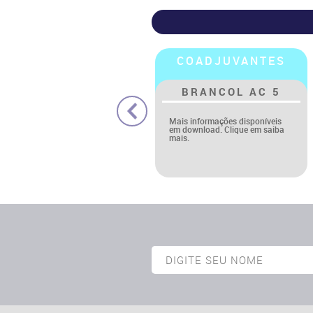
COADJUVANTES
COADJUVANTES
BRANCOL AC 5
CORANTE
AMARELO
TARTRAZINA
Mais informações disponíveis
em download. Clique em saiba
mais.
N° CAS: 1934-21-0