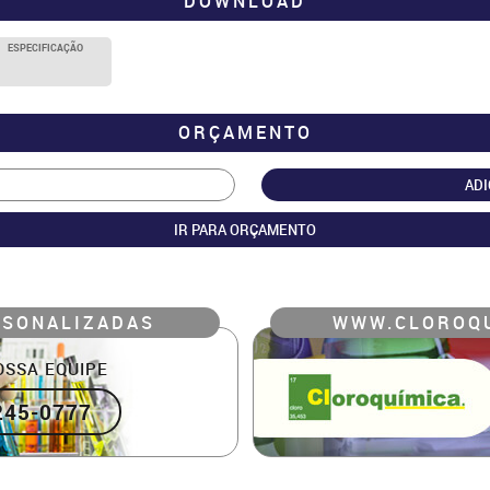
DOWNLOAD
ESPECIFICAÇÃO
ORÇAMENTO
ADI
IR PARA ORÇAMENTO
RSONALIZADAS
WWW.CLOROQU
OSSA EQUIPE
245-0777