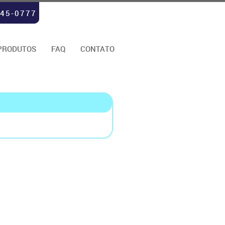
245-0777
 PRODUTOS
FAQ
CONTATO
W
X
Y
Z
ES
LICOS
ETOS
IS