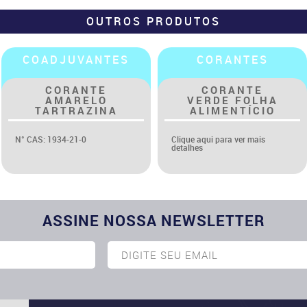
OUTROS PRODUTOS
CORANTES
COADJUVANTES
CORANTE
CORANTE
VERDE FOLHA
VERMELHO
ALIMENTÍCIO
AMARANTO
(BORDEAUX)
Clique aqui para ver mais
detalhes
N° CAS: 915-67-3
ASSINE NOSSA NEWSLETTER