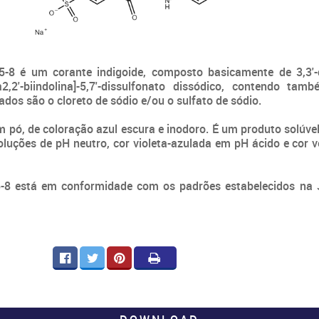
ÓLEOS VEGETAIS
ORGANOCLORADOS
OUTROS
ÓXIDOS
PERÓXIDOS
PLASTIFICANT
POLÍMEROS
QUATERNÁRIO DE
RESINAS
ESPESSANTES
AMÔNIO
SAIS
SILICATOS
SILICONES
SULFATOS
-8 é um corante indigoide, composto basicamente de 3,3'-diox
SULFITOS
SURFACTANTE
TENSOATIVOS
ANFOTÉRICO
ANIÔNICOS
ta2,2'-biindolina]-5,7'-dissulfonato dissódico, contendo ta
TENSOATIVOS NÃO
TERPENOS
TRATAMENTO 
dos são o cloreto de sódio e/ou o sulfato de sódio.
IÔNICOS
E EFLUENTES
pó, de coloração azul escura e inodoro. É um produto solúvel
soluções de pH neutro, cor violeta-azulada em pH ácido e cor
5-8 está em conformidade com os padrões estabelecidos na
FACEBOOK
TWITTER
PINTEREST
IMPRIMIR