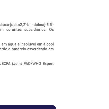
ES
o-[delta2,2'-biindolina]-5,5'-
mbém corantes subsidiários. Os
DE ÁGUA
 em água e insolúvel em álcool
 verde a amarelo-esverdeado em
 JECFA (Joint FAO/WHO Expert