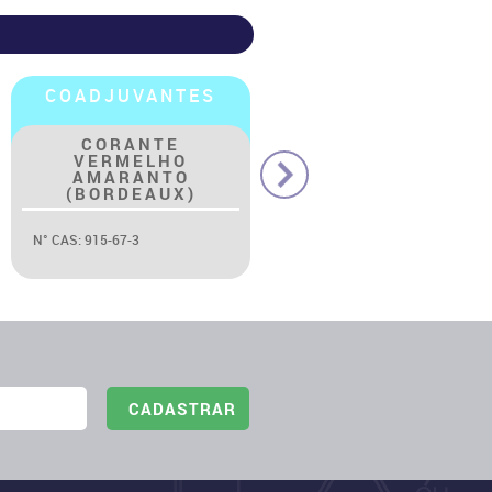
SILICONES
ÉSTERES
ANTIESPUMANTE
ACETATO DE
NCT (BASE
BUTIL GLICOL
ÓLEO)
Em breve mais informações
N° CAS: Não aplicável.
CADASTRAR