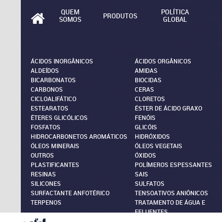
QUEM
POLÍTICA
PRODUTOS
SOMOS
GLOBAL
ÁCIDOS INORGÂNICOS
ÁCIDOS ORGÂNICOS
ALDEÍDOS
AMIDAS
BICARBONATOS
BIOCIDAS
CARBONOS
CERAS
CICLOALIFÁTICO
CLORETOS
ESTEARATOS
ÉSTER DE ÁCIDO GRAXO
ÉTERES GLICÓLICOS
FENÓIS
FOSFATOS
GLICÓIS
HIDROCARBONETOS AROMÁTICOS
HIDRÓXIDOS
ÓLEOS MINERAIS
ÓLEOS VEGETAIS
OUTROS
ÓXIDOS
PLASTIFICANTES
POLÍMEROS ESPESSANTES
RESINAS
SAIS
SILICONES
SULFATOS
SURFACTANTE ANFOTÉRICO
TENSOATIVOS ANIÔNICOS
TERPENOS
TRATAMENTO DE ÁGUA E
EFLUENTES