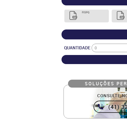
FISPQ
QUANTIDADE
SOLUÇÕES PE
CONSULTE N
(41) 3