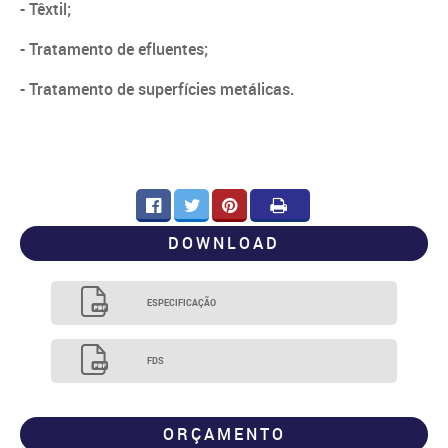
- Têxtil;
- Tratamento de efluentes;
- Tratamento de superfícies metálicas.
FACEBOOK
TWITTER
PINTE
DOWNLOAD
ESPECIFICAÇÃO
FDS
ORÇAMENTO