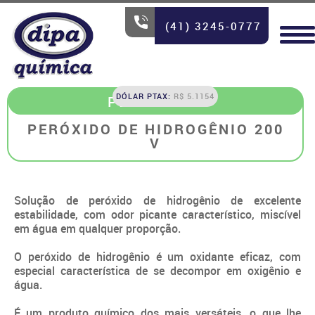
(41) 3245-0777
DÓLAR PTAX:
R$ 5.1154
PERÓXIDOS
PERÓXIDO DE HIDROGÊNIO 200
V
Solução de peróxido de hidrogênio de excelente
estabilidade, com odor picante característico, miscível
em água em qualquer proporção.
O peróxido de hidrogênio é um oxidante eficaz, com
especial característica de se decompor em oxigênio e
água.
É um produto químico dos mais versáteis, o que lhe