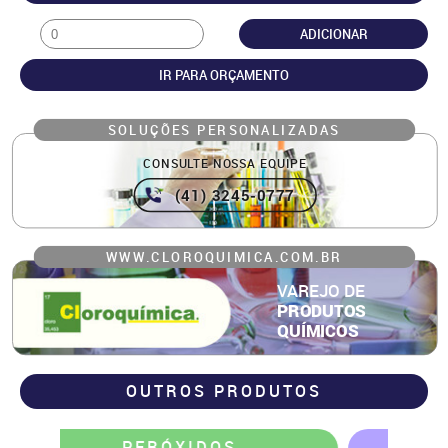
ADICIONAR
IR PARA ORÇAMENTO
SOLUÇÕES PERSONALIZADAS
CONSULTE NOSSA EQUIPE
(41) 3245-0777
WWW.CLOROQUIMICA.COM.BR
VAREJO DE
PRODUTOS
QUÍMICOS
OUTROS PRODUTOS
ÉSTERES