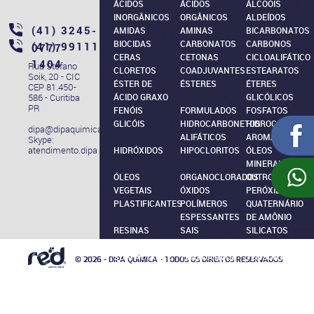
ÁCIDOS
ÁCIDOS
ÁLCOOIS
INORGÂNICOS
ORGÂNICOS
ALDEÍDOS
(41) 3245-
AMIDAS
AMINAS
BICARBONATOS
BIOCIDAS
CARBONATOS
CARBONOS
(41) 99111–
0777
CERAS
CETONAS
CICLOALIFÁTICO
1404
Rua Stefano
CLORETOS
COADJUVANTES
ESTEARATOS
Soik, 20 - CIC
ÉSTER DE
ÉSTERES
ÉTERES
CEP 81.450-
586 - Curitiba
ÁCIDO GRAXO
GLICÓLICOS
PR
FENÓIS
FORMULADOS
FOSFATOS
GLICÓIS
HIDROCARBONETOS
HIDROCARBONE
dipa@dipaquimica.com.br
ALIFÁTICOS
AROMÁTICOS
Skype:
atendimento.dipa
HIDRÓXIDOS
HIPOCLORITOS
ÓLEOS
MINERAIS
ÓLEOS
ORGANOCLORADOS
OUTROS
VEGETAIS
ÓXIDOS
PERÓXIDOS
PLASTIFICANTES
POLÍMEROS
QUATERNÁRIO
ESPESSANTES
DE AMÔNIO
RESINAS
SAIS
SILICATOS
SILICONES
SULFATOS
SULFITOS
SURFACTANTE
TENSOATIVOS
TENSOATIVOS
© 2026 - DIPA QUÍMICA - TODOS OS DIREITOS RESERVADOS
ANFOTÉRICO
ANIÔNICOS
NÃO IÔNICOS
TERPENOS
TRATAMENTO
DE ÁGUA E
EFLUENTES