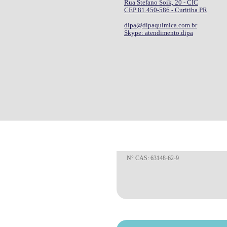
Rua Stefano Soik, 20 - CIC
CEP 81.450-586 - Curitiba PR
dipa@dipaquimica.com.br
Skype: atendimento.dipa
N° CAS: Não aplicável.
N° CAS: 63148-62-9