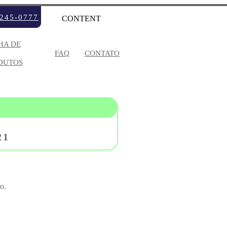
3245-0777
CONTENT
HA DE
FAQ
CONTATO
DUTOS
V
W
X
Y
21
S
TES
o.
CÓLICOS
ONETOS
S