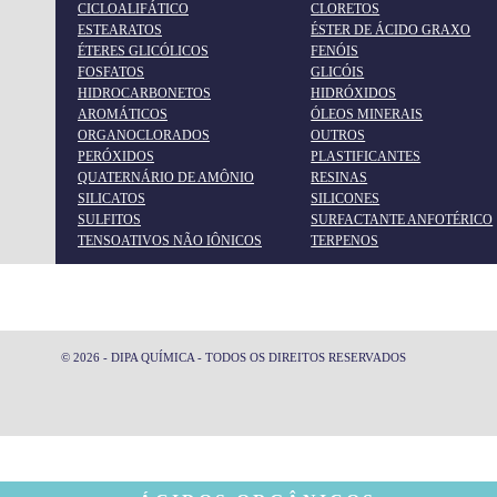
CICLOALIFÁTICO
CLORETOS
ANTIESPUMANTE NCT (BASE ÓLEO)
ESTEARATOS
ÉSTER DE ÁCIDO GRAXO
ÉTERES GLICÓLICOS
FENÓIS
FOSFATOS
GLICÓIS
HIDROCARBONETOS
HIDRÓXIDOS
AROMÁTICOS
ÓLEOS MINERAIS
ORGANOCLORADOS
OUTROS
PERÓXIDOS
PLASTIFICANTES
QUATERNÁRIO DE AMÔNIO
RESINAS
SILICATOS
SILICONES
SULFITOS
SURFACTANTE ANFOTÉRICO
SILICONES
TENSOATIVOS NÃO IÔNICOS
TERPENOS
SILICONE FLUIDO 350
© 2026 - DIPA QUÍMICA - TODOS OS DIREITOS RESERVADOS